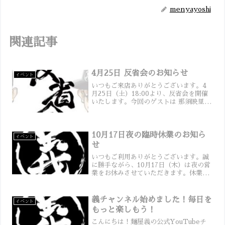
menyayoshi
関連記事
4月25日 反省会のお知らせ
イベント
いつもご来店ありがとうございます。4
月25日（土）18:00より、反省会を開催
いたします。今回のゲストは 那須映里さ
ん をお迎えします。ご来店の皆さまに
は、飲み物とおつまみのセットでお一人
1,500円（チャージ料込）をお願いいた
します。お...
10月17日夜の臨時休業のお知ら
イベント
せ
いつもご利用ありがとうございます。誠
に勝手ながら、10月17日（木）は夜の営
業をお休みさせていただきます。休業日
時：10月17日（木） 18:00～21:00まで
昼間の営業は通常通り行っております。
お客様にはご迷惑をおかけしますが、何
義チャンネル始めました！毎日を
イベント
卒ご理...
もっと楽しもう！
こんにちは！麺屋義の公式YouTubeチ