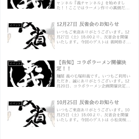
ャンネル『義チャンネル』を始めまし
た！！ここではラーメン作りの裏側だけ
でなく、イベント情報やお知らせなど、
いろいろなコンテンツをお届けしていき
ます。ぜひチャンネル登録して、一緒に
12月27日 反省会のお知らせ
イベント
楽しんでください！義ち...
いつもご来店ありがとうございます。12
月27日（土）18:00より、反省会を開催
いたします。今回のゲストは 善岡修さん
をお迎えします。ご来店の皆さまには、
飲み物とおつまみのセットでお一人
1,300円（チャージ料込）をお願いいたし
ます。お...
【告知】コラボラーメン開催決
イベント
定！！
麺屋 義の毛塚和義です。いつもご利用い
ただき、誠にありがとうございます。12
月20日、コラボラーメン企画開催決定し
ました！ぜひ、皆様、食べに来てくださ
いね！！
10月25日 反省会のお知らせ
イベント
いつもご来店ありがとうございます。10
月25日（土）18:00より、反省会を開催
いたします。今回のゲストは 小松美桜さ
ん をお迎えします。ご来店の皆さまに
は、飲み物とおつまみのセットでお一人
1,300円（チャージ料込）をお願いいたし