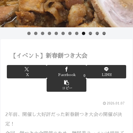
0
1
2
【イベント】新春餅つき大会
X
Facebook
LINE
0
コピー
2026.01.07
2年前、開催し大好評だった新春餅つき大会の開催が決
定！