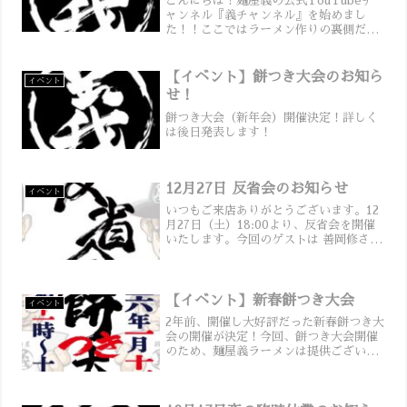
こんにちは！麺屋義の公式YouTubeチ
ャンネル『義チャンネル』を始めまし
た！！ここではラーメン作りの裏側だけ
でなく、イベント情報やお知らせなど、
いろいろなコンテンツをお届けしていき
ます。ぜひチャンネル登録して、一緒に
【イベント】餅つき大会のお知ら
イベント
楽しんでください！義ち...
せ！
餅つき大会（新年会）開催決定！詳しく
は後日発表します！
12月27日 反省会のお知らせ
イベント
いつもご来店ありがとうございます。12
月27日（土）18:00より、反省会を開催
いたします。今回のゲストは 善岡修さん
をお迎えします。ご来店の皆さまには、
飲み物とおつまみのセットでお一人
1,300円（チャージ料込）をお願いいたし
ます。お...
【イベント】新春餅つき大会
イベント
2年前、開催し大好評だった新春餅つき大
会の開催が決定！今回、餅つき大会開催
のため、麺屋義ラーメンは提供ございま
せん。＜日程・時間＞2025年1月11日
(日) 11：00～15:00※餅が無くなり次第
に終了する場合がございます。会場 麺